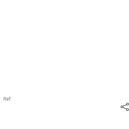
Anterior
Sigu
Ref: